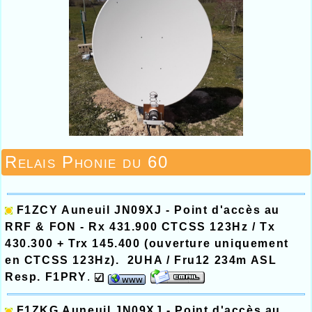
Relais Phonie du 60
F1ZCY Auneuil
JN09XJ - Point d'accès au
RRF & FON -
Rx 431.900 CTCSS 123Hz / Tx
430.300
+ Trx 145.400
(ouverture uniquement
en CTCSS 123Hz). 2UHA / Fru12 234m ASL
Resp. F1PRY
.
F1ZKG Auneuil
JN09XJ - Point d'accès au