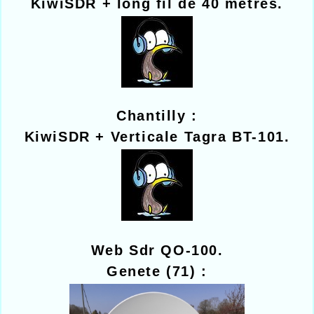
KiwiSDR + long fil de 40 mètres.
Chantilly :
KiwiSDR + Verticale Tagra BT-101.
Web Sdr QO-100.
Genete (71) :