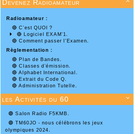
Devenez Radioamateur

Radioamateur :
🔴 C'est QUOI ?
🔴 Logiciel EXAM'1.
🔴 Comment passer l'Examen.
Règlementation :
🔴 Plan de Bandes.
🔴 Classes d'émission.
🔴 Alphabet International.
🔴 Extrait du Code Q.
🔴 Administration Tutelle.
les Activités du 60

🟣 Salon Radio F5KMB.
🟣 TM60JO - nous célébrons les jeux
olympiques 2024.