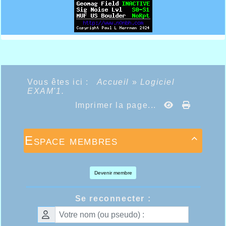
Vous êtes ici :
Accueil
»
Logiciel
EXAM'1.
Imprimer la page...
Espace membres

Devenir membre
Se reconnecter :