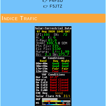
👉
F4FSD
👉
F5JTZ
Indice Trafic