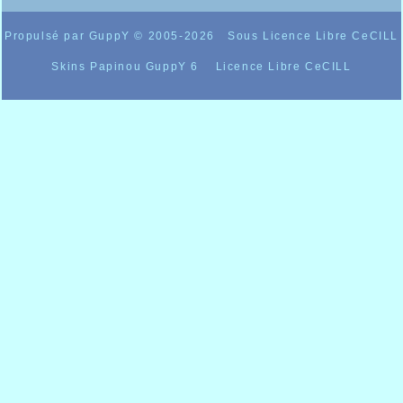
Propulsé par GuppY
© 2005-2026
Sous Licence Libre CeCILL
Skins Papinou GuppY 6
Licence Libre CeCILL