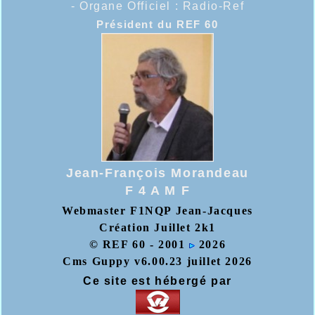
- Organe Officiel :
Radio-Ref
Président du REF 60
Jean-François Morandeau
F 4 A M F
Webmaster F1NQP Jean-Jacques
Création Juillet 2k1
© REF 60 - 2001
2026
Cms Guppy v6.00.23 juillet 2026
Ce site est hébergé par