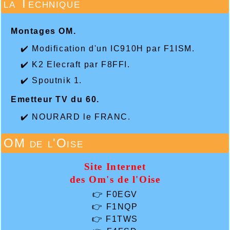
la Technique
Montages OM.
✔️ Modification d'un IC910H par F1ISM.
✔️ K2 Elecraft par F8FFI.
✔️ Spoutnik 1.
Emetteur TV du 60.
✔️ NOURARD le FRANC.
OM de l'Oise
Site Internet
des Om's de l'Oise
👉
F0EGV
👉
F1NQP
👉
F1TWS