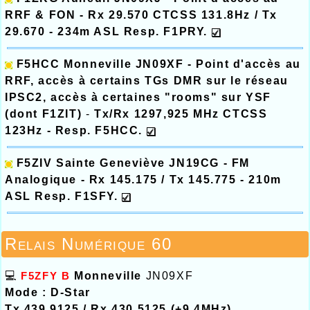
RRF & FON - Rx 29.570 CTCSS 131.8Hz / Tx
29.670 - 234m ASL Resp. F1PRY.
F5HCC Monneville
JN09XF -
Point d'accès au
RRF, accès à certains TGs DMR sur le réseau
IPSC2, accès à certaines "rooms" sur YSF
(dont F1ZIT)
-
Tx/Rx
1297,925 MHz CTCSS
123Hz -
Resp. F5HCC.
F5ZIV Sainte Geneviève
JN19CG - FM
Analogique - Rx 145.175 / Tx 145.775 - 210m
ASL Resp. F1SFY.
Relais Numérique 60
💻
F5ZFY B
Monneville
JN09XF
Mode : D-Star
Tx 439.9125 / Rx 430.5125 (+9.4MHz)