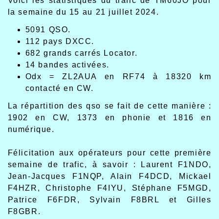
Voici les statistiques du trafic de TM60JO pour
la semaine du 15 au 21 juillet 2024.
5091 QSO.
112 pays DXCC.
682 grands carrés Locator.
14 bandes activées.
Odx = ZL2AUA en RF74 à 18320 km
contacté en CW.
La répartition des qso se fait de cette manière :
1902 en CW, 1373 en phonie et 1816 en
numérique.
Félicitation aux opérateurs pour cette première
semaine de trafic, à savoir : Laurent F1NDO,
Jean-Jacques F1NQP, Alain F4DCD, Mickael
F4HZR, Christophe F4IYU, Stéphane F5MGD,
Patrice F6FDR, Sylvain F8BRL et Gilles
F8GBR.