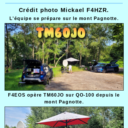
Crédit photo Mickael F4HZR.
L'équipe se prépare sur le mont Pagnotte.
F4EOS opère TM60JO sur QO-100 depuis le
mont Pagnotte.