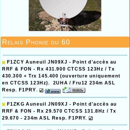
Relais Phonie du 60
F1ZCY Auneuil
JN09XJ - Point d'accès au
RRF & FON -
Rx 431.900 CTCSS 123Hz / Tx
430.300
+ Trx 145.400
(ouverture uniquement
en CTCSS 123Hz). 2UHA / Fru12 234m ASL
Resp. F1PRY
.
F1ZKG Auneuil
JN09XJ - Point d'accès au
RRF & FON - Rx 29.570 CTCSS 131.8Hz / Tx
29.670 - 234m ASL Resp. F1PRY.