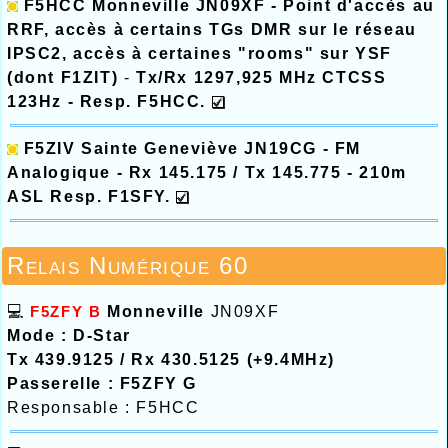
F5HCC Monneville
JN09XF -
Point d'accès au
RRF, accès à certains TGs DMR sur le réseau
IPSC2, accès à certaines "rooms" sur YSF
(dont F1ZIT)
-
Tx/Rx
1297,925 MHz CTCSS
123Hz -
Resp. F5HCC.
F5ZIV Sainte Geneviève
JN19CG - FM
Analogique - Rx 145.175 / Tx 145.775 - 210m
ASL Resp. F1SFY.
Relais Numérique 60
💻
F5ZFY B
Monneville
JN09XF
Mode : D-Star
Tx 439.9125 / Rx 430.5125 (+9.4MHz)
Passerelle : F5ZFY G
Responsable : F5HCC