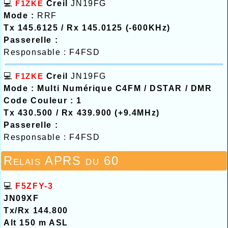
💻
F1ZKE
Creil
JN19FG
Mode :
RRF
Tx 145.6125 / Rx 145.0125 (-600KHz)
Passerelle :
Responsable : F4FSD
💻
F1ZKE
Creil
JN19FG
Mode : Multi Numérique C4FM / DSTAR / DMR
Code Couleur : 1
Tx 430.500 / Rx 439.900 (+9.4MHz)
Passerelle :
Responsable : F4FSD
Relais APRS du 60
💻
F5ZFY-3
JN09XF
Tx/Rx 144.800
Alt 150 m ASL