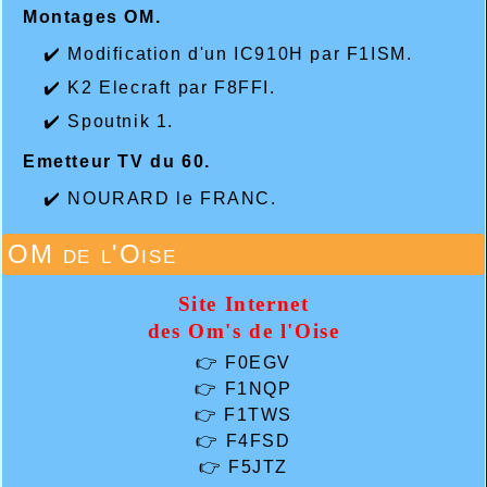
Montages OM.
✔️ Modification d'un IC910H par F1ISM.
✔️ K2 Elecraft par F8FFI.
✔️ Spoutnik 1.
Emetteur TV du 60.
✔️ NOURARD le FRANC.
OM de l'Oise
Site Internet
des Om's de l'Oise
👉
F0EGV
👉
F1NQP
👉
F1TWS
👉
F4FSD
👉
F5JTZ