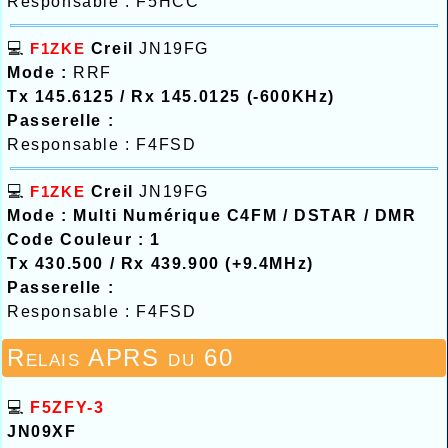
Responsable : F5HCC
💻
F1ZKE
Creil
JN19FG
Mode :
RRF
Tx 145.6125 / Rx 145.0125 (-600KHz)
Passerelle :
Responsable : F4FSD
💻
F1ZKE
Creil
JN19FG
Mode : Multi Numérique C4FM / DSTAR / DMR
Code Couleur : 1
Tx 430.500 / Rx 439.900 (+9.4MHz)
Passerelle :
Responsable : F4FSD
Relais APRS du 60
💻
F5ZFY-3
JN09XF