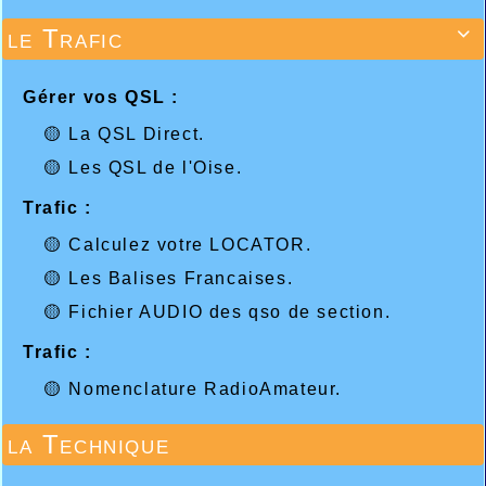
le Trafic

Gérer vos QSL :
🟡 La QSL Direct.
🟡 Les QSL de l'Oise.
Trafic :
🟡 Calculez votre LOCATOR.
🟡 Les Balises Francaises.
🟡 Fichier AUDIO des qso de section.
Trafic :
🟡 Nomenclature RadioAmateur.
la Technique