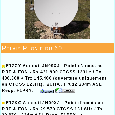
Relais Phonie du 60
F1ZCY Auneuil
JN09XJ - Point d'accès au
RRF & FON -
Rx 431.900 CTCSS 123Hz / Tx
430.300
+ Trx 145.400
(ouverture uniquement
en CTCSS 123Hz). 2UHA / Fru12 234m ASL
Resp. F1PRY
.
F1ZKG Auneuil
JN09XJ - Point d'accès au
RRF & FON - Rx 29.570 CTCSS 131.8Hz / Tx