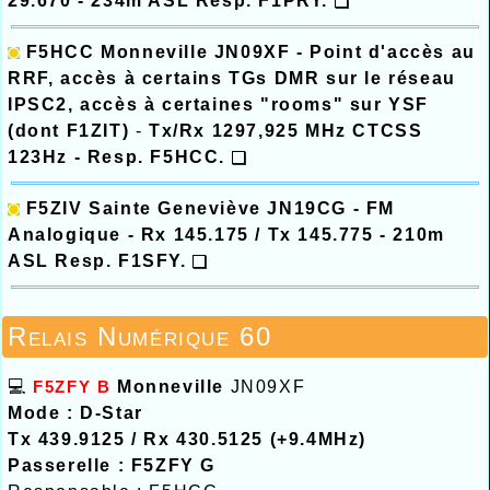
29.670 - 234m ASL Resp. F1PRY.
F5HCC Monneville
JN09XF -
Point d'accès au
RRF, accès à certains TGs DMR sur le réseau
IPSC2, accès à certaines "rooms" sur YSF
(dont F1ZIT)
-
Tx/Rx
1297,925 MHz CTCSS
123Hz -
Resp. F5HCC.
F5ZIV Sainte Geneviève
JN19CG - FM
Analogique - Rx 145.175 / Tx 145.775 - 210m
ASL Resp. F1SFY.
Relais Numérique 60
💻
F5ZFY B
Monneville
JN09XF
Mode : D-Star
Tx 439.9125 / Rx 430.5125 (+9.4MHz)
Passerelle : F5ZFY G